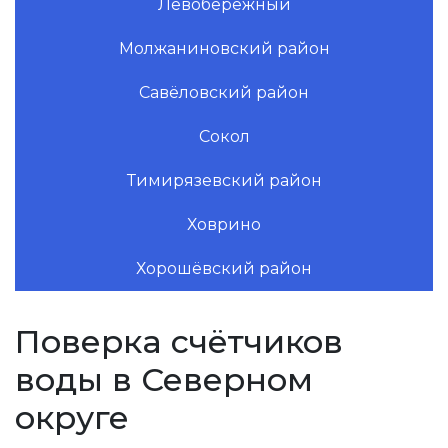
Левобережный
Молжаниновский район
Савёловский район
Сокол
Тимирязевский район
Ховрино
Хорошёвский район
Поверка счётчиков
воды в Северном
округе