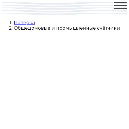
Поверка
Общедомовые и промышленные счётчики
Обслуживание
общедомовых
и промышленных
счетчиков
в Москве и Московской
области