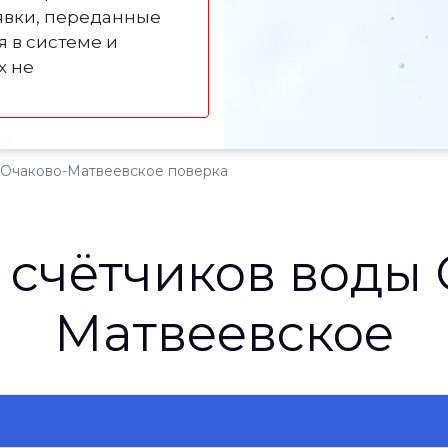
явки, переданные
я в системе и
х не
Очаково-Матвеевское поверка
 счётчиков воды 
Матвеевское