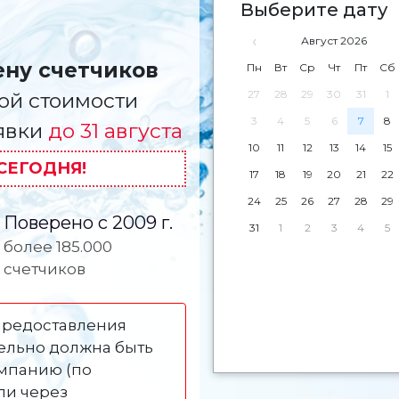
Выберите дату
‹
Август 2026
ену счетчиков
Пн
Вт
Ср
Чт
Пт
Сб
27
28
29
30
31
1
ой стоимости
3
4
5
6
7
8
аявки
до 31 августа
10
11
12
13
14
15
СЕГОДНЯ!
17
18
19
20
21
22
24
25
26
27
28
29
Поверено с 2009 г.
31
1
2
3
4
5
более 185.000
счетчиков
предоставления
тельно должна быть
мпанию (по
ли через