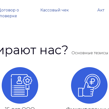
Договор о
Кассовый чек
Акт
поверке
ирают нас?
Основные тезисы 