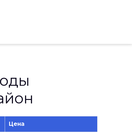
воды
айон
Цена