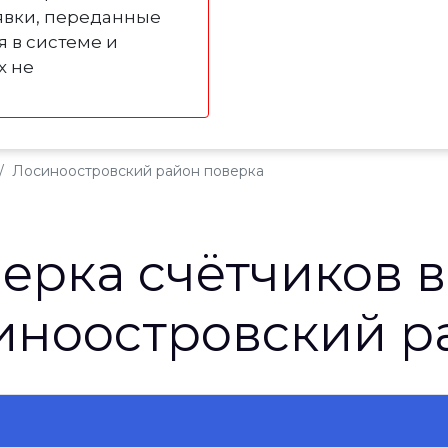
явки, переданные
я в системе и
х не
Лосиноостровский район поверка
ерка счётчиков 
иноостровский р