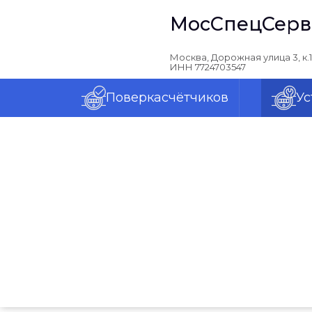
МосСпецСерв
Москва, Дорожная улица 3, к.1
ИНН 7724703547
Поверка
счётчиков
Ус