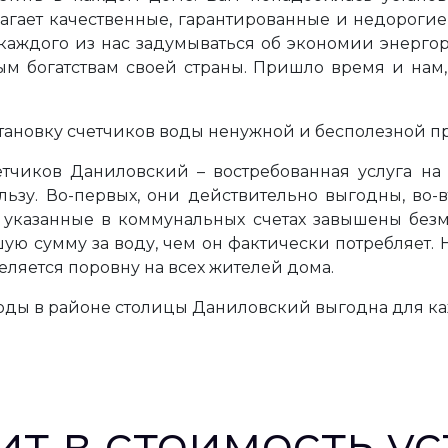
ает качественные, гарантированные и недорогие 
т каждого из нас задумываться об экономии энерго
ым богатствам своей страны. Пришло время и нам,
тановку счетчиков воды ненужной и бесполезной пр
етчиков Даниловский – востребованная услуга на
ьзу. Во-первых, они действительно выгодны, во-
 указанные в коммунальных счетах завышены безм
ую сумму за воду, чем он фактически потребляет. Н
еляется поровну на всех жителей дома.
воды в районе столицы Даниловский выгодна для ка
ит в стоимость у