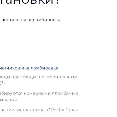
счетчиков и опломбировка
 воды происходит по строительным
5*)
омбируются номерными пломбами с
омпании
пании застрахована в "РосГосСтрах"