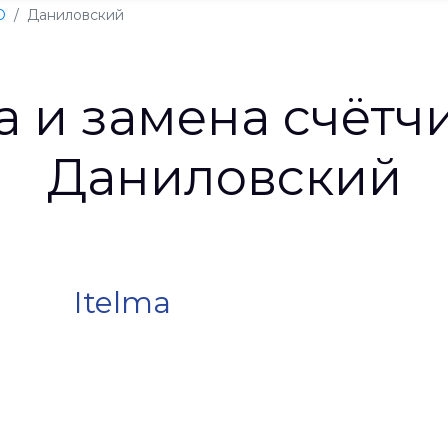
О
Даниловский
а и замена счётч
Даниловский
Itelma